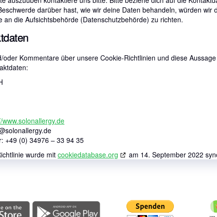
e auszuüben kontaktiere uns bitte. Bitte beziehe dich auf die Kontakt
eschwerde darüber hast, wie wir deine Daten behandeln, würden wir d
e an die Aufsichtsbehörde (Datenschutzbehörde) zu richten.
ktdaten
/oder Kommentare über unsere Cookie-Richtlinien und diese Aussage ko
aktdaten:
H
//www.solonallergy.de
t@
solonallergy.de
 +49 (0) 34976 – 33 94 35
ichtlinie wurde mit
cookiedatabase.org
am 14. September 2022 synch