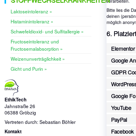
verarbeiten.
Bitte lies die 
Laktoseintoleranz »
deinen (persön
Histaminintoleranz »
möglich anonym
Schwefeldioxid- und Sulfitallergie »
6. Platzie
Fructoseintoleranz und
Elementor
Fructosemalabsorption »
Weizenunverträglichkeit »
Google Ana
Gicht und Purin »
GDPR Coo
WordPres
Google Fo
EthikTech
Jahnstraße 26
YouTube
06388 Gröbzig
PayPal
Vertreten durch: Sebastian Böhler
Facebook
Kontakt