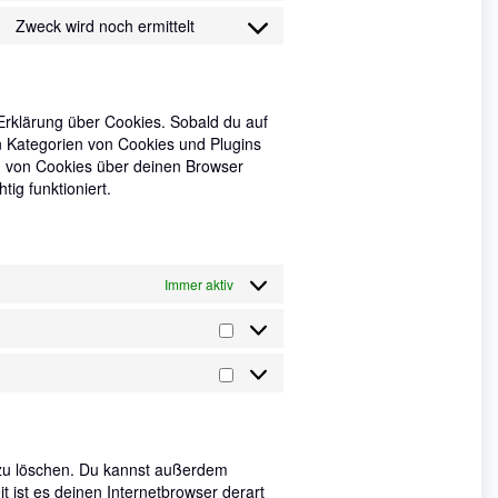
to
paypal
Zweck wird noch ermittelt
Consent
service
to
facebook
service
sonstiges
Erklärung über Cookies. Sobald du auf
ten Kategorien von Cookies und Plugins
g von Cookies über deinen Browser
ig funktioniert.
Immer aktiv
Statistiken
Marketing
zu löschen. Du kannst außerdem
it ist es deinen Internetbrowser derart