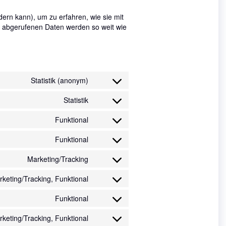
dern kann), um zu erfahren, wie sie mit
ie abgerufenen Daten werden so weit wie
Statistik (anonym)
Consent
to
Statistik
Consent
service
to
elementor
Funktional
Consent
service
to
google-
Funktional
Consent
service
analytics
to
gdpr-
Marketing/Tracking
Consent
service
cookie-
to
wordpress
consent
keting/Tracking, Funktional
Consent
service
to
google-
Funktional
Consent
service
fonts
to
youtube
keting/Tracking, Funktional
Consent
service