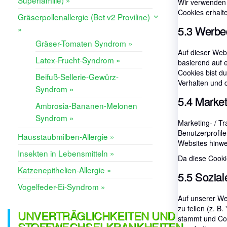
Superfamilie) »
Wir verwenden 
Cookies erhalte
Gräserpollenallergie (Bet v2 Proviline)
5.3 Werbe
»
Gräser-Tomaten Syndrom »
Auf dieser Web
Latex-Frucht-Syndrom »
basierend auf e
Cookies bist du
Beifuß-Sellerie-Gewürz-
Verhalten und 
Syndrom »
5.4 Market
Ambrosia-Bananen-Melonen
Syndrom »
Marketing- / T
Benutzerprofil
Hausstaubmilben-Allergie »
Websites hinwe
Insekten in Lebensmitteln »
Da diese Cookie
Katzenepithelien-Allergie »
5.5 Sozia
Vogelfeder-Ei-Syndrom »
Auf unserer We
zu teilen (z. B
UNVERTRÄGLICHKEITEN UND
stammt und Coo
STOFFWECHSELKRANKHEITEN