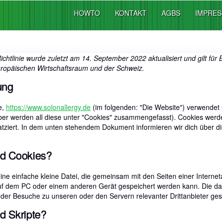
HOWTO
KONTAKT
AGBS
IMPRE
chtlinie wurde zuletzt am 14. September 2022 aktualisiert und gilt fü
ropäischen Wirtschaftsraum und der Schweiz.
ung
e,
https://www.solonallergy.de
(im folgenden: "Die Website") verwendet
lber werden all diese unter "Cookies" zusammengefasst). Cookies wer
platziert. In dem unten stehendem Dokument informieren wir dich über 
nd Cookies?
 eine einfache kleine Datei, die gemeinsam mit den Seiten einer Intern
 dem PC oder einem anderen Gerät gespeichert werden kann. Die dar
der Besuche zu unseren oder den Servern relevanter Drittanbieter ge
d Skripte?