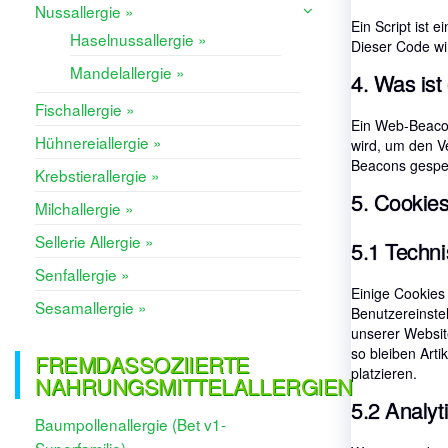
Nussallergie »
Ein Script ist 
Haselnussallergie »
Dieser Code wi
Mandelallergie »
4. Was is
Fischallergie »
Ein Web-Beacon 
Hühnereiallergie »
wird, um den V
Beacons gespei
Krebstierallergie »
5. Cookie
Milchallergie »
Sellerie Allergie »
5.1 Techni
Senfallergie »
Einige Cookies
Sesamallergie »
Benutzereinstel
unserer Websit
so bleiben Arti
FREMDASSOZIIERTE
platzieren.
NAHRUNGSMITTELALLERGIEN
5.2 Analyt
Baumpollenallergie (Bet v1-