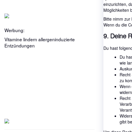
einzurichten, d
Möglichkeiten 
Bitte nimm zur 
Wenn du die Co
Werbung:
9. Deine 
Vitamine lindern allergeninduzierte
Entzündungen
Du hast folgen
Du has
wie la
Auskun
Recht 
zu kor
Wenn d
widerr
Recht 
Verarb
Verant
Widers
gibt b