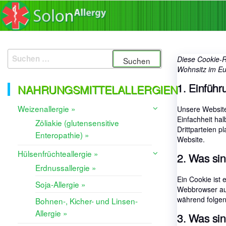
Zum
Die App
SolonAllergy
Inhalt
für
Allergiker,
springen
sichere
Produkte
Suchen
Diese Cookie-Ri
finden!
nach:
Wohnsitz im Eu
1. Einführ
NAHRUNGSMITTELALLERGIEN
Weizenallergie »
Unsere Websit
Einfachheit ha
Zöliakie (glutensensitive
Drittparteien 
Enteropathie) »
Website.
Hülsenfrüchteallergie »
2. Was si
Erdnussallergie »
Ein Cookie ist
Soja-Allergie »
Webbrowser auf
während folgen
Bohnen-, Kicher- und Linsen-
Allergie »
3. Was sin