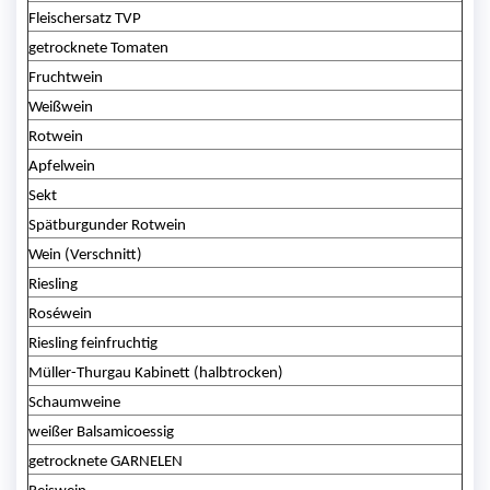
Fleischersatz TVP
getrocknete Tomaten
Fruchtwein
Weißwein
Rotwein
Apfelwein
Sekt
Spätburgunder Rotwein
Wein (Verschnitt)
Riesling
Roséwein
Riesling feinfruchtig
Müller-Thurgau Kabinett (halbtrocken)
Schaumweine
weißer Balsamicoessig
getrocknete GARNELEN