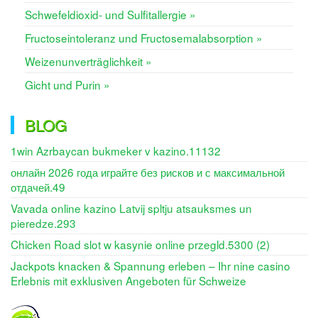
Schwefeldioxid- und Sulfitallergie »
Fructoseintoleranz und Fructosemalabsorption »
Weizenunverträglichkeit »
Gicht und Purin »
BLOG
1win Azrbaycan bukmeker v kazino.11132
онлайн 2026 года играйте без рисков и с максимальной
отдачей.49
Vavada online kazino Latvij spltju atsauksmes un
pieredze.293
Chicken Road slot w kasynie online przegld.5300 (2)
Jackpots knacken & Spannung erleben – Ihr nine casino
Erlebnis mit exklusiven Angeboten für Schweize