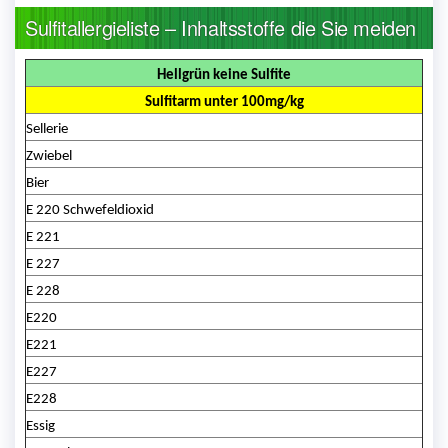
Sulfitallergieliste – Inhaltsstoffe die Sie meiden
Hellgrün keine Sulfite
Sulfitarm unter 100mg/kg
Sellerie
Zwiebel
Bier
E 220 Schwefeldioxid
E 221
E 227
E 228
E220
E221
E227
E228
Essig