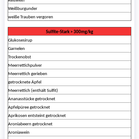
Reiswein
Weißburgunder
weiße Trauben vergoren
Sulfite-Stark > 300mg/kg
Glukosesirup
Garnelen
Trockenobst
Meerrettichpulver
Meerrettich gerieben
getrocknete Äpfel
Meerrettich (enthält Sulfit)
Ananasstücke getrocknet
Apfelpüree getrocknet
Aprikosen entsteint getrocknet
Aroniabeern getrocknet
Aroniawein