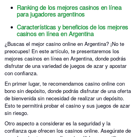
Ranking de los mejores casinos en línea
para jugadores argentinos
Características y beneficios de los mejores
casinos en línea en Argentina
¿Buscas el mejor casino online en Argentina? ¡No te
preocupes! En este artículo, te presentaremos los
mejores casinos en línea en Argentina, donde podrás
disfrutar de una variedad de juegos de azar y apostar
con confianza.
En primer lugar, te recomendamos casino online con
bono sin depósito, donde podrás disfrutar de una oferta
de bienvenida sin necesidad de realizar un depósito.
Esto te permitirá probar el casino y sus juegos de azar
sin riesgo.
Otro aspecto a considerar es la seguridad y la
confianza que ofrecen los casinos online. Asegúrate de