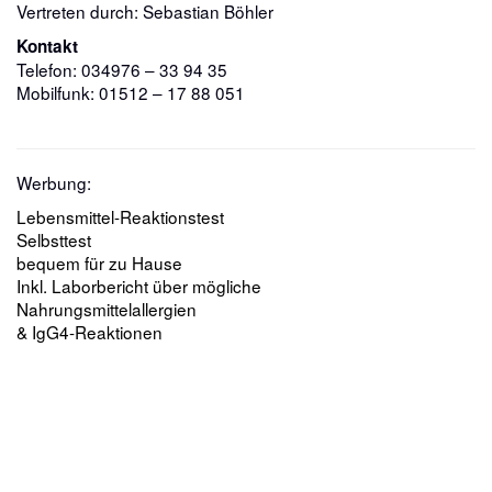
Vertreten durch: Sebastian Böhler
Kontakt
Telefon: 034976 – 33 94 35
Mobilfunk: 01512 – 17 88 051
Werbung:
Lebensmittel-Reaktionstest
Selbsttest
bequem für zu Hause
Inkl. Laborbericht über mögliche
Nahrungsmittelallergien
& IgG4-Reaktionen