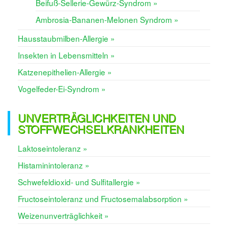
Beifuß-Sellerie-Gewürz-Syndrom »
Ambrosia-Bananen-Melonen Syndrom »
Hausstaubmilben-Allergie »
Insekten in Lebensmitteln »
Katzenepithelien-Allergie »
Vogelfeder-Ei-Syndrom »
UNVERTRÄGLICHKEITEN UND
STOFFWECHSELKRANKHEITEN
Laktoseintoleranz »
Histaminintoleranz »
Schwefeldioxid- und Sulfitallergie »
Fructoseintoleranz und Fructosemalabsorption »
Weizenunverträglichkeit »