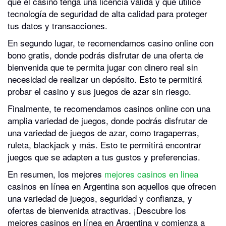
que el casino tenga una licencia válida y que utilice
tecnología de seguridad de alta calidad para proteger
tus datos y transacciones.
En segundo lugar, te recomendamos casino online con
bono gratis, donde podrás disfrutar de una oferta de
bienvenida que te permita jugar con dinero real sin
necesidad de realizar un depósito. Esto te permitirá
probar el casino y sus juegos de azar sin riesgo.
Finalmente, te recomendamos casinos online con una
amplia variedad de juegos, donde podrás disfrutar de
una variedad de juegos de azar, como tragaperras,
ruleta, blackjack y más. Esto te permitirá encontrar
juegos que se adapten a tus gustos y preferencias.
En resumen, los mejores
mejores casinos en linea
casinos en línea en Argentina son aquellos que ofrecen
una variedad de juegos, seguridad y confianza, y
ofertas de bienvenida atractivas. ¡Descubre los
mejores casinos en línea en Argentina y comienza a