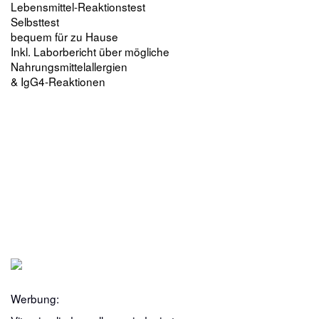
Lebensmittel-Reaktionstest
Selbsttest
bequem für zu Hause
Inkl. Laborbericht über mögliche
Nahrungsmittelallergien
& IgG4-Reaktionen
Werbung: