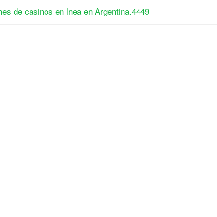
igation
ones de casinos en lnea en Argentina.4449