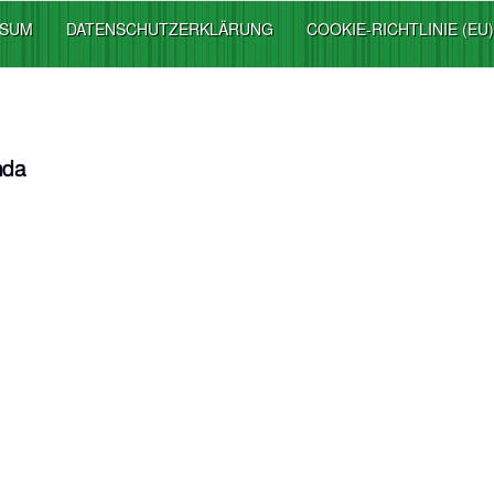
SSUM
DATENSCHUTZERKLÄRUNG
COOKIE-RICHTLINIE (EU)
nda