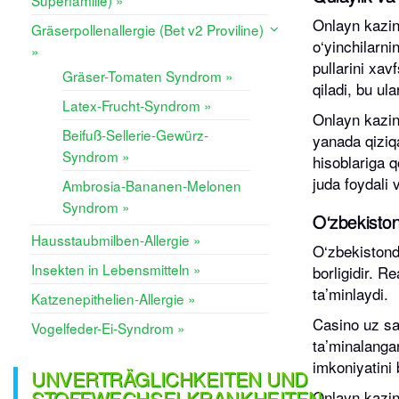
Superfamilie) »
Onlayn kazino
Gräserpollenallergie (Bet v2 Proviline)
o‘yinchilarni
»
pullarini xav
Gräser-Tomaten Syndrom »
qiladi, bu ul
Latex-Frucht-Syndrom »
Onlayn kazino
Beifuß-Sellerie-Gewürz-
yanada qiziqa
Syndrom »
hisoblariga q
juda foydali 
Ambrosia-Bananen-Melonen
Syndrom »
O‘zbekiston
Hausstaubmilben-Allergie »
O‘zbekistond
Insekten in Lebensmitteln »
borligidir. R
ta’minlaydi.
Katzenepithelien-Allergie »
Casino uz say
Vogelfeder-Ei-Syndrom »
ta’minalangan
imkoniyatini 
UNVERTRÄGLICHKEITEN UND
STOFFWECHSELKRANKHEITEN
Onlayn kazino