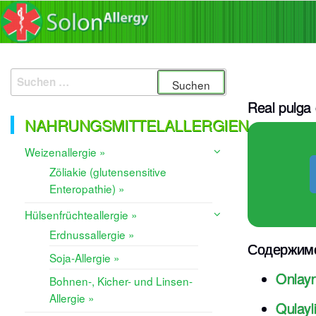
Zum
Die App
SolonAllergy
Inhalt
für
Allergiker,
springen
sichere
Produkte
Suchen
finden!
nach:
Real pulga
NAHRUNGSMITTELALLERGIEN
Weizenallergie »
Zöliakie (glutensensitive
Enteropathie) »
Hülsenfrüchteallergie »
Erdnussallergie »
Содержим
Soja-Allergie »
Onlayn
Bohnen-, Kicher- und Linsen-
Allergie »
Qulayli