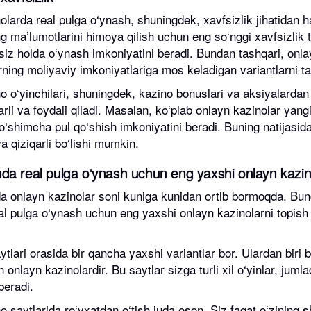
larda real pulga o‘ynash, shuningdek, xavfsizlik jihatidan h
ng ma’lumotlarini himoya qilish uchun eng so‘nggi xavfsizlik t
fsiz holda o‘ynash imkoniyatini beradi. Bundan tashqari, onlayn 
arning moliyaviy imkoniyatlariga mos keladigan variantlarni t
 o‘yinchilari, shuningdek, kazino bonuslari va aksiyalardan 
rli va foydali qiladi. Masalan, ko‘plab onlayn kazinolar yangi 
o‘shimcha pul qo‘shish imkoniyatini beradi. Buning natijasid
va qiziqarli bo‘lishi mumkin.
da real pulga o‘ynash uchun eng yaxshi onlayn kazin
a onlayn kazinolar soni kuniga kunidan ortib bormoqda. Bun
eal pulga o‘ynash uchun eng yaxshi onlayn kazinolarni topish
tlari orasida bir qancha yaxshi variantlar bor. Ulardan biri b
 onlayn kazinolardir. Bu saytlar sizga turli xil o‘yinlar, jum
beradi.
 saytlarida ro‘yxatdan o‘tish juda oson. Siz faqat o‘zining sh