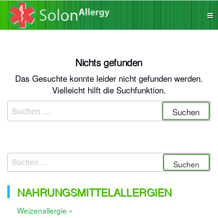
Zum
Die App
SolonAllergy
Inhalt
für
Allergiker,
springen
sichere
Produkte
finden!
Nichts gefunden
Das Gesuchte konnte leider nicht gefunden werden.
Vielleicht hilft die Suchfunktion.
Suchen
nach:
Suchen
nach:
NAHRUNGSMITTELALLERGIEN
Weizenallergie »