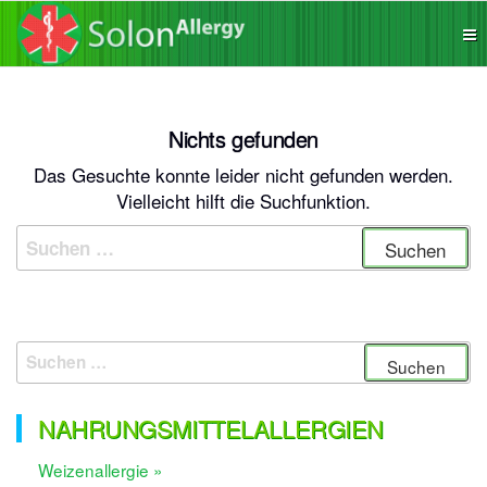
Zum
Die App
SolonAllergy
Inhalt
für
Allergiker,
springen
sichere
Produkte
finden!
Nichts gefunden
Das Gesuchte konnte leider nicht gefunden werden.
Vielleicht hilft die Suchfunktion.
Suchen
nach:
Suchen
nach:
NAHRUNGSMITTELALLERGIEN
Weizenallergie »